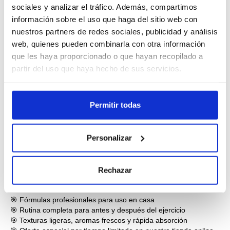
sociales y analizar el tráfico. Además, compartimos
Empezarás a notar resultados visibles en tu piel
en los
información sobre el uso que haga del sitio web con
primeros 30 días
: menos celulitis, más firmeza, menos
nuestros partners de redes sociales, publicidad y análisis
retención de líquidos y una textura cutánea visiblemente
mejorada.
web, quienes pueden combinarla con otra información
que les haya proporcionado o que hayan recopilado a
Pack corporal ReduCelite + ProFirming: tu
partir del uso que haya hecho de sus servicios.
rutina para una piel firme este verano
Para facilitar tu rutina, en
Pressensa
reunido ambos productos
en un
pack corporal exclusivo
, ideal para acompañarte en tu
Permitir todas
preparación para el verano. Este pack está pensado para
mujeres activas que quieren cuidar su cuerpo de forma práctica
y eficaz.
Personalizar
¿Qué incluye?
ReduCelite Gel Reductor Efecto Calor (250 ml)
Rechazar
ProFirming Gel Reafirmante Efecto Frío (250 ml)
🎯 Fórmulas profesionales para uso en casa
🎯 Rutina completa para antes y después del ejercicio
🎯 Texturas ligeras, aromas frescos y rápida absorción