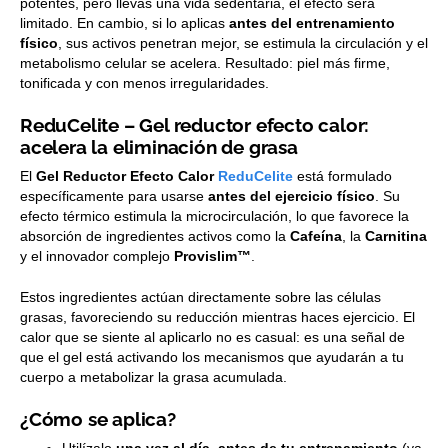
potentes, pero llevas una vida sedentaria, el efecto será
limitado. En cambio, si lo aplicas
antes del entrenamiento
físico
, sus activos penetran mejor, se estimula la circulación y el
metabolismo celular se acelera. Resultado: piel más firme,
tonificada y con menos irregularidades.
ReduCelite – Gel reductor efecto calor:
acelera la eliminación de grasa
El
Gel Reductor Efecto Calor
ReduCelite
está formulado
específicamente para usarse
antes del ejercicio físico
. Su
efecto térmico estimula la microcirculación, lo que favorece la
absorción de ingredientes activos como la
Cafeína
, la
Carnitina
y el innovador complejo
Provislim™
.
Estos ingredientes actúan directamente sobre las células
grasas, favoreciendo su reducción mientras haces ejercicio. El
calor que se siente al aplicarlo no es casual: es una señal de
que el gel está activando los mecanismos que ayudarán a tu
cuerpo a metabolizar la grasa acumulada.
¿Cómo se aplica?
Utilízalo
una vez al día, antes de tu entrenamiento
(ya