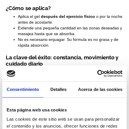
¿Cómo se aplica?
Aplica el gel
después del ejercicio físico
o por la noche
antes de acostarte.
Extiende una pequeña cantidad en las zonas deseadas y
masajea hasta que se absorba.
No es necesario enjuagar. Su fórmula es no grasa y de
rápida absorción.
La clave del éxito: constancia, movimiento y
cuidado diario
Ambos productos han sido desarrollados para actuar en
sinergia con el movimiento. No se trata de soluciones
milagrosas, sino de herramientas eficaces que
potencian los
Consentimiento
Detalles
Acerca de las cookies
resultados del ejercicio físico
y te ayudan a cuidar tu piel día
a día.
Si eres constante en su aplicación (mañana y noche).
Esta página web usa cookies
Si los usas siempre alrededor de tu entrenamiento físico.
Y si mantienes una rutina activa (caminatas, gimnasio,
Las cookies de este sitio web se usan para personalizar
yoga o cualquier deporte).
el contenido y los anuncios, ofrecer funciones de redes