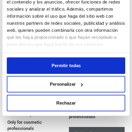
el contenido y los anuncios, ofrecer funciones de redes
Seleccionar
opciones
sociales y analizar el tráfico. Además, compartimos
opciones
información sobre el uso que haga del sitio web con
nuestros partners de redes sociales, publicidad y análisis
web, quienes pueden combinarla con otra información
que les haya proporcionado o que hayan recopilado a
partir del uso que haya hecho de sus servicios.
Permitir todas
Personalizar
Acnheal | Ampolla
Roselips | Ampolla
Polivitamínico y aceite
ácido hialurónico labios
Rechazar
de semillas de
Only for cosmetic
calabaza para Acné
professionals
Only for cosmetic
professionals