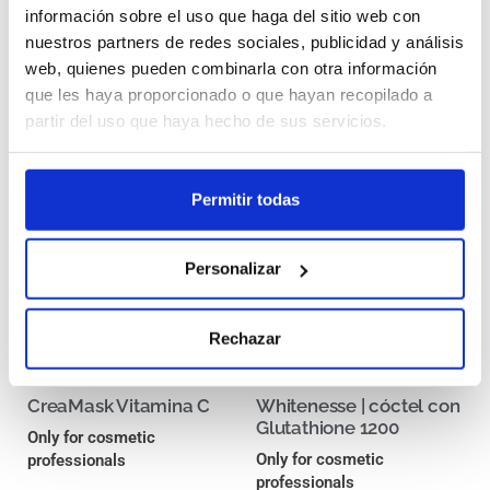
información sobre el uso que haga del sitio web con
nuestros partners de redes sociales, publicidad y análisis
web, quienes pueden combinarla con otra información
Otros tratamientos para tu
que les haya proporcionado o que hayan recopilado a
clínica/salón:
partir del uso que haya hecho de sus servicios.
Permitir todas
Personalizar
Rechazar
CreaMask Vitamina C
Whitenesse | cóctel con
Glutathione 1200
Only for cosmetic
Only for cosmetic
professionals
professionals