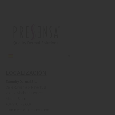
LOCALIZACIÓN
Etternity Dermal S.L.
Calle Rumania 5, Nave 13 B
28802. Alcalá de Henares
Madrid. Spain
+34 910 172 669
ecommerce@pressensa.com