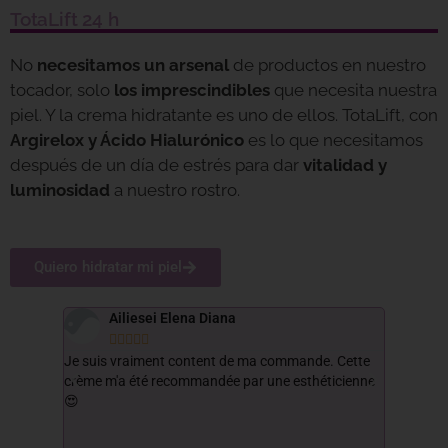
TotaLift 24 h
No
necesitamos un arsenal
de productos en nuestro
tocador, solo
los imprescindibles
que necesita nuestra
piel. Y la crema hidratante es uno de ellos. TotaLift, con
Argirelox y Ácido Hialurónico
es lo que necesitamos
después de un día de estrés para dar
vitalidad y
luminosidad
a nuestro rostro.
Quiero hidratar mi piel
Ailiesei Elena Diana





s! I've
Je suis vraiment content de ma commande. Cette
Soy usua
hey never
crème m'a été recommandée par une esthéticienne
que los 
😍
los efec
que nunc
piel peg