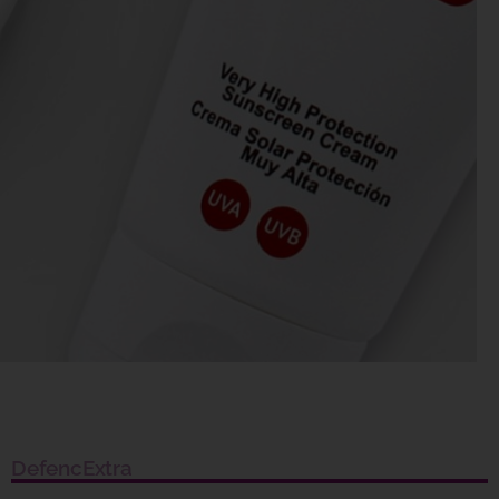
DefencExtra