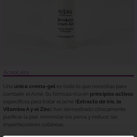
AcnoLess
Una
única crema-gel
es todo lo que necesitas para
combatir el Acné. Su fórmula rica en
principios activos
específicos para tratar el acné (
Extracto de Iris, la
Vitamina A y el Zinc
) han demostrado clínicamente
purificar la piel, minimizar los poros y reducir las
imperfecciones cutáneas.