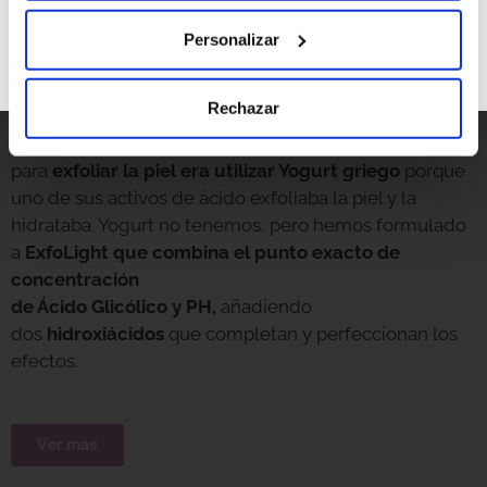
Personalizar
ExfoLight
Rechazar
Uno de los secretos de belleza de Audrey Hepburn
para
exfoliar la piel era utilizar Yogurt griego
porque
uno de sus activos de ácido exfoliaba la piel y la
hidrataba. Yogurt no tenemos, pero hemos formulado
a
ExfoLight que combina el punto exacto de
concentración
de Ácido Glicólico y PH,
añadiendo
dos
hidroxiácidos
que completan y perfeccionan los
efectos.
Ver más