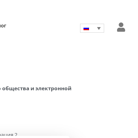
лог
о общества и электронной
рация 2