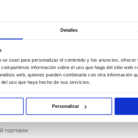
com
Detalles
Ж
s
рнет-магазину PRESSENSA и покупки, совершаемые че
b se usan para personalizar el contenido y los anuncios, ofrecer
вом:
s, compartimos información sobre el uso que haga del sitio web 
 análisis web, quienes pueden combinarla con otra información q
r del uso que haya hecho de sus servicios.
угах и электронной торговле
оров
Personalizar
2007 о защите прав потребителей
й торговли