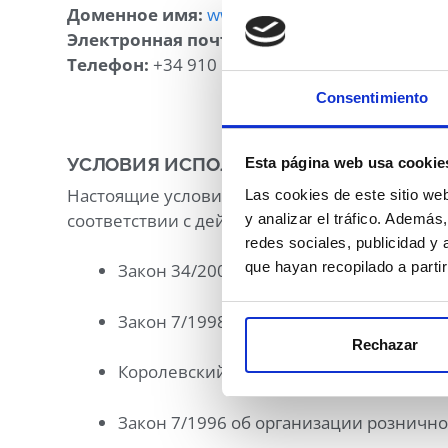
Доменное имя:
www.pressensa.shop
Электронная почта:
ecommerce@pressensa.
Телефон:
+34 910 172 669
Consentimiento
УСЛОВИЯ ИСПОЛЬЗОВАНИЯ И ПРОДА
Esta página web usa cookie
Настоящие условия регулируют доступ к инте
Las cookies de este sitio we
соответствии с действующим законодательст
y analizar el tráfico. Ademá
redes sociales, publicidad y
que hayan recopilado a parti
Закон 34/2002 об информационных усл
Закон 7/1998 об общих условиях догов
Rechazar
Королевский законодательный указ 1/
Закон 7/1996 об организации рознично