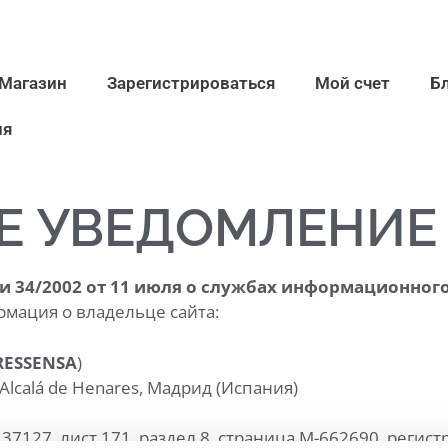
Магазин
Зарегистрироваться
Мой счет
Б
ия
Е УВЕДОМЛЕНИЕ
и 34/2002 от 11 июля о службах информационног
мация о владельце сайта:
RESSENSA
)
6 Alcalá de Henares, Мадрид (Испания)
7127, лист 171, раздел 8, страница M-662690, регист