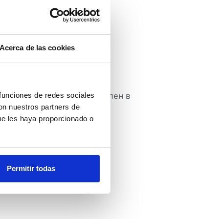
Acerca de las cookies
рез него. Документ составлен в
 funciones de redes sociales
con nuestros partners de
ue les haya proporcionado o
Permitir todas